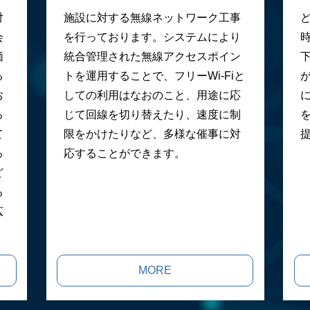
対
施設に対する無線ネットワーク工事
会
を行っております。システムにより
価
統合管理された無線アクセスポイン
る
トを運用することで、フリーWi-Fiと
お
しての利用はなおのこと、用途に応
る
じて回線を切り替えたり、速度に制
て
限をかけたりなど、多様な催事に対
る
応することができます。
ど
る
広
MORE