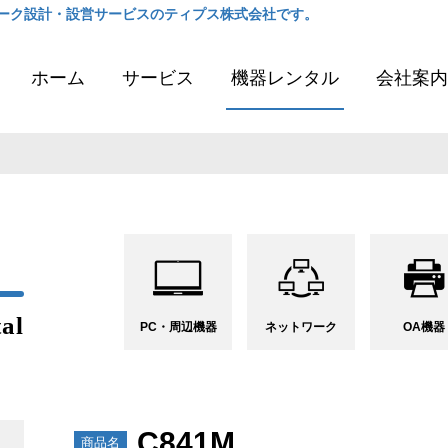
ーク設計・設営サービスのティプス株式会社です。
ホーム
サービス
機器レンタル
会社案内
al
PC・周辺
機器
ネット
ワーク
OA
機器
C841M
商品名