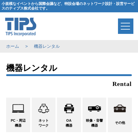
小規模なイベントから国際会議など、特設会場のネットワーク設計・設営サービ
スのティプス株式会社です。
ホーム
機器レンタル
機器レンタル
Rental
PC・周辺
ネット
OA
映像・音響
その他
機器
ワーク
機器
機器