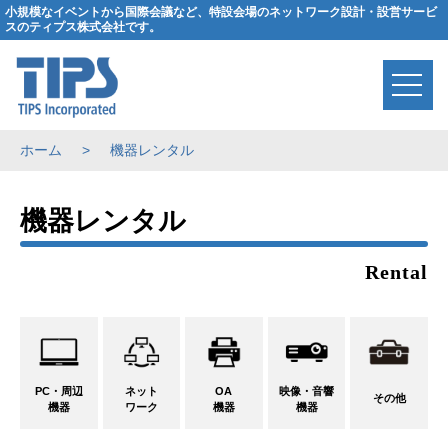
小規模なイベントから国際会議など、特設会場のネットワーク設計・設営サービ
スのティプス株式会社です。
ホーム
機器レンタル
機器レンタル
Rental
PC・周辺
ネット
OA
映像・音響
その他
機器
ワーク
機器
機器