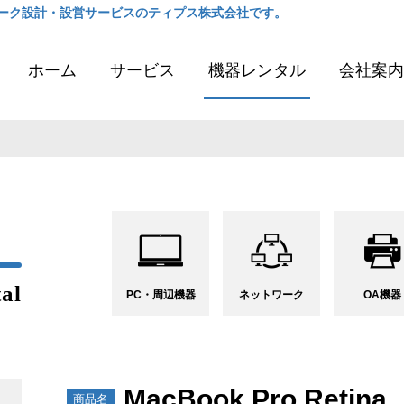
ーク設計・設営サービスのティプス株式会社です。
ホーム
サービス
機器レンタル
会社案内
al
PC・周辺
機器
ネット
ワーク
OA
機器
MacBook Pro Retina
商品名